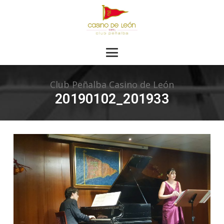
Club Peñalba Casino de León
20190102_201933