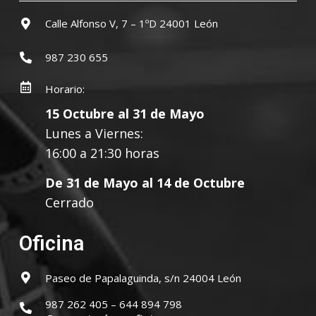
Calle Alfonso V, 7 – 1ºD 24001 León
987 230 655
Horario:
15 Octubre al 31 de Mayo
Lunes a Viernes:
16:00 a 21:30 horas
De 31 de Mayo al 14 de Octubre
Cerrado
Oficina
Paseo de Papalaguinda, s/n 24004 León
987 262 405 – 644 894 798