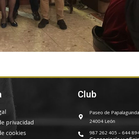
a
Club
gal
Paseo de Papalaguinda
24004 León
de privacidad
de cookies
987 262 405 – 644 89