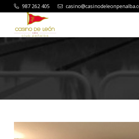
987 262 405
casino@casinodeleonpenalba.