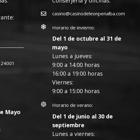
nas:
Conserjería y oficinas:
casino@casinodeleonpenalba.com
rante:
Horario de invierno:
Del 1 de octubre al 31 de
mayo
Lunes a jueves:
D 24001
9:00 a 14:00 horas
16:00 a 19:00 horas
Viernes:
9:00 a 15:00 horas
Horario de verano:
 de Mayo
Del 1 de junio al 30 de
septiembre
s
Lunes a viernes: