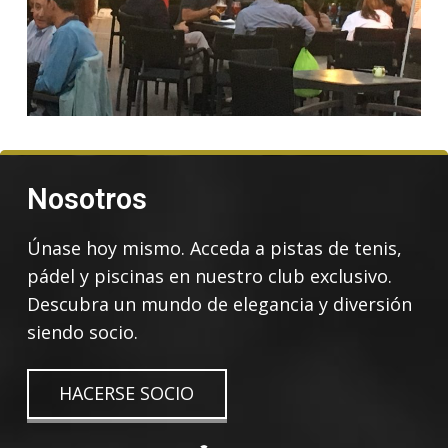
Nosotros
Únase hoy mismo. Acceda a pistas de tenis,
pádel y piscinas en nuestro club exclusivo.
Descubra un mundo de elegancia y diversión
siendo socio.
HACERSE SOCIO