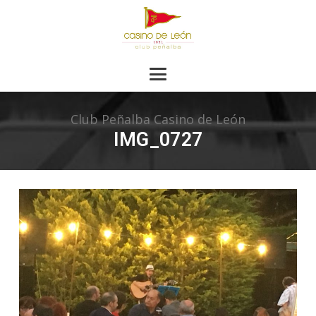
Club Peñalba Casino de León
IMG_0727