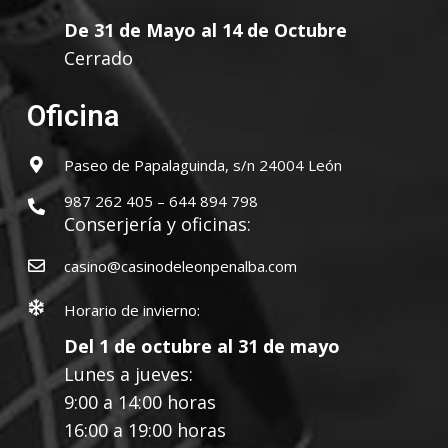
De 31 de Mayo al 14 de Octubre
Cerrado
Oficina
Paseo de Papalaguinda, s/n 24004 León
987 262 405 – 644 894 798
Conserjería y oficinas:
casino@casinodeleonpenalba.com
Horario de invierno:
Del 1 de octubre al 31 de mayo
Lunes a jueves:
9:00 a 14:00 horas
16:00 a 19:00 horas