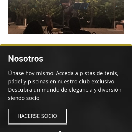
Nosotros
Únase hoy mismo. Acceda a pistas de tenis,
pádel y piscinas en nuestro club exclusivo.
Descubra un mundo de elegancia y diversión
siendo socio.
HACERSE SOCIO