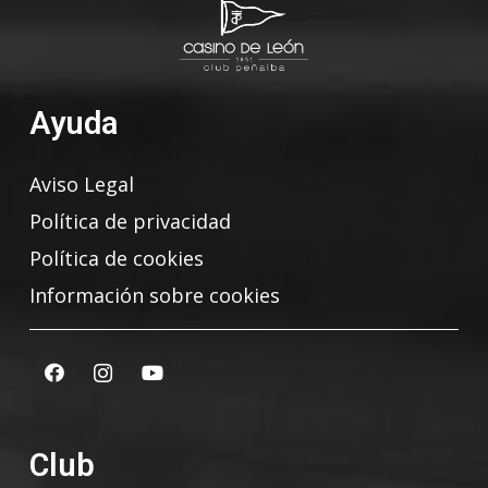
Ayuda
Aviso Legal
Política de privacidad
Política de cookies
Información sobre cookies
Club