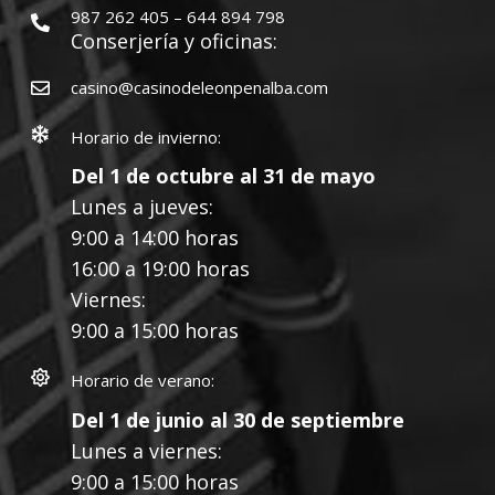
987 262 405 – 644 894 798
Conserjería y oficinas:
casino@casinodeleonpenalba.com
Horario de invierno:
Del 1 de octubre al 31 de mayo
Lunes a jueves:
9:00 a 14:00 horas
16:00 a 19:00 horas
Viernes:
9:00 a 15:00 horas
Horario de verano:
Del 1 de junio al 30 de septiembre
Lunes a viernes:
9:00 a 15:00 horas