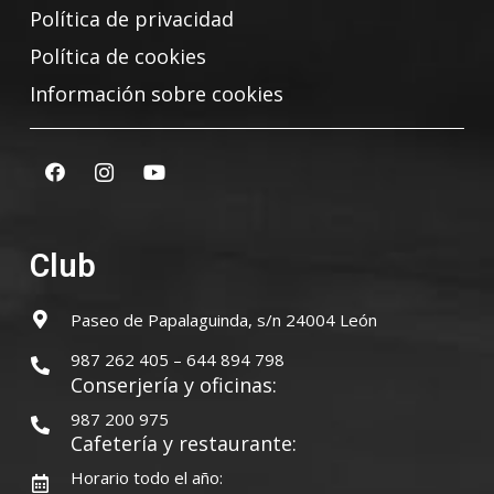
Política de privacidad
Política de cookies
Información sobre cookies
Club
Paseo de Papalaguinda, s/n 24004 León
987 262 405 – 644 894 798
Conserjería y oficinas:
987 200 975
Cafetería y restaurante:
Horario todo el año: