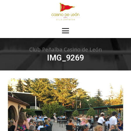
Club Peñalba Casino de León
IMG_9269