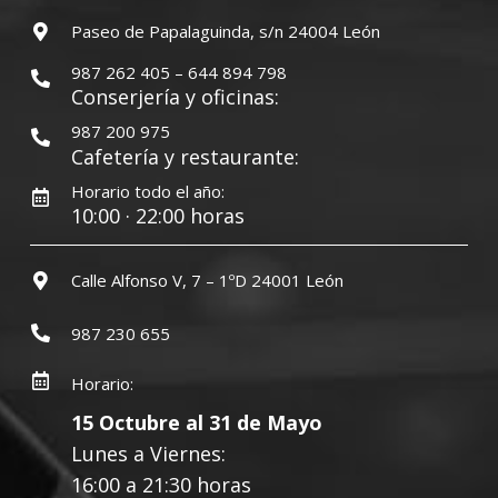
Paseo de Papalaguinda, s/n 24004 León
987 262 405 – 644 894 798
Conserjería y oficinas:
987 200 975
Cafetería y restaurante:
Horario todo el año:
10:00 · 22:00 horas
Calle Alfonso V, 7 – 1ºD 24001 León
987 230 655
Horario:
15 Octubre al 31 de Mayo
Lunes a Viernes:
16:00 a 21:30 horas