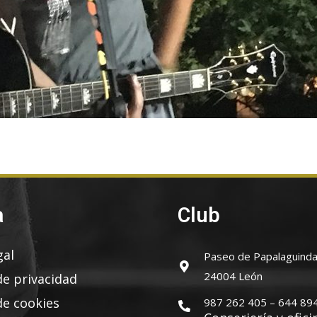
a
Club
gal
Paseo de Papalaguinda
24004 León
de privacidad
de cookies
987 262 405 – 644 89