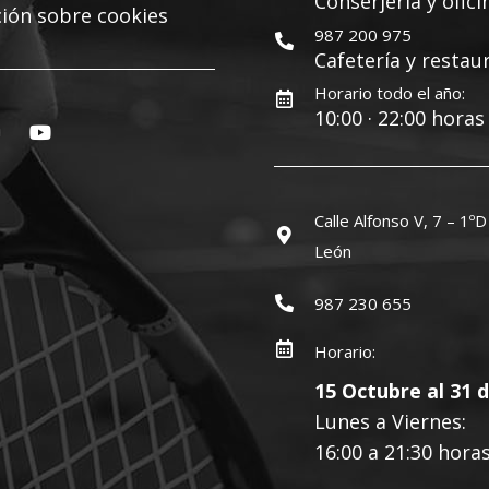
Conserjería y ofici
ión sobre cookies
987 200 975
Cafetería y restau
Horario todo el año:
10:00 · 22:00 horas
Calle Alfonso V, 7 – 1º
León
987 230 655
Horario:
15 Octubre al 31
Lunes a Viernes:
16:00 a 21:30 hora