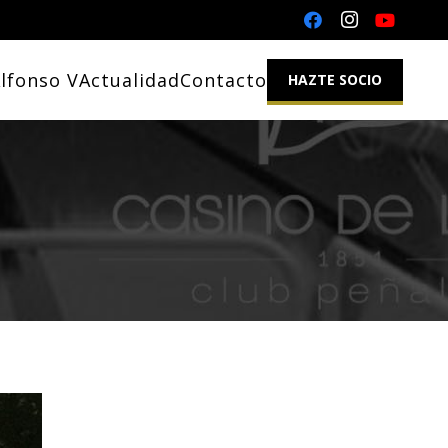
lfonso V
Actualidad
Contacto
HAZTE SOCIO