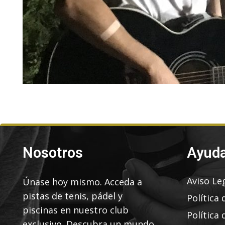
Nosotros
Ayud
Aviso Le
Únase hoy mismo. Acceda a
pistas de tenis, pádel y
Política 
piscinas en nuestro club
Política 
exclusivo. Descubra un mundo