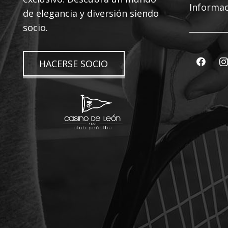
Informac
de elegancia y diversión siendo
socio.
HACERSE SOCIO