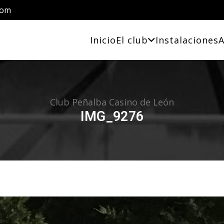
com
Inicio
El club
Instalaciones
A
Club Peñalba Casino de León
IMG_9276