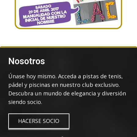
Nosotros
Únase hoy mismo. Acceda a pistas de tenis,
pádel y piscinas en nuestro club exclusivo.
Descubra un mundo de elegancia y diversión
siendo socio.
HACERSE SOCIO