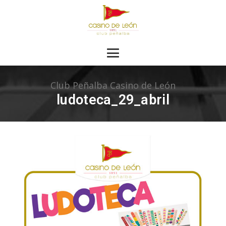
Club Peñalba Casino de León
ludoteca_29_abril