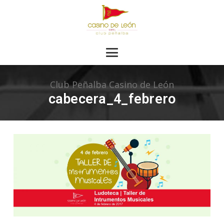
Club Peñalba Casino de León
cabecera_4_febrero