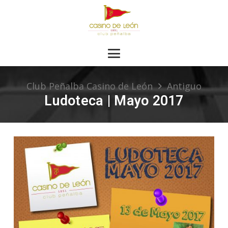
Club Peñalba Casino de León
Antiguo
Ludoteca | Mayo 2017