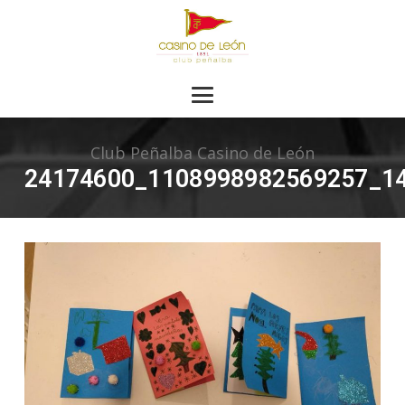
Club Peñalba Casino de León
24174600_1108998982569257_1