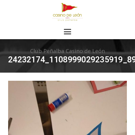
Club Peñalba Casino de León
24232174_1108999029235919_8