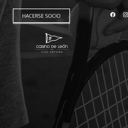
HACERSE SOCIO