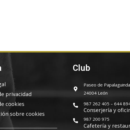
a
Club
gal
Paseo de Papalaguinda
24004 León
de privacidad
de cookies
987 262 405 – 644 89
Conserjería y ofici
ión sobre cookies
987 200 975
Cafetería y restau