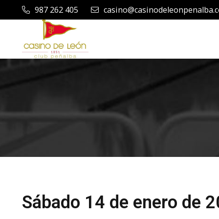
987 262 405
casino@casinodeleonpenalba.
Sábado 14 de enero de 