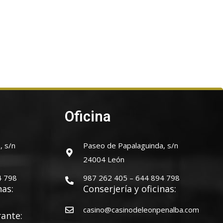
Oficina
, s/n
Paseo de Papalaguinda, s/n
24004 León
4 798
987 262 405 – 644 894 798
nas:
Conserjería y oficinas:
casino@casinodeleonpenalba.com
rante: