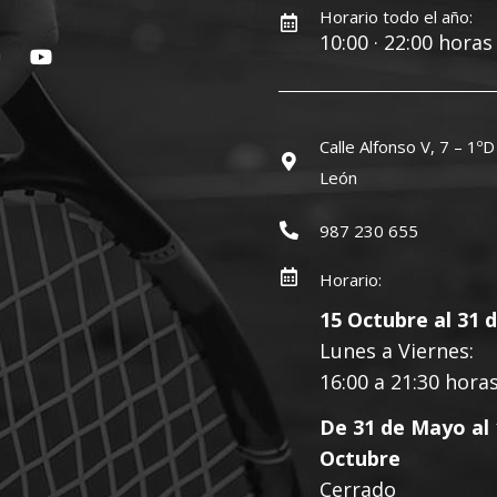
Horario todo el año:
10:00 · 22:00 horas
Calle Alfonso V, 7 – 1º
León
987 230 655
Horario:
15 Octubre al 31
Lunes a Viernes:
16:00 a 21:30 hora
De 31 de Mayo al 
Octubre
Cerrado