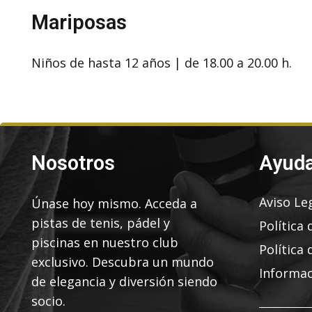
Mariposas
Niños de hasta 12 años | de 18.00 a 20.00 h.
Nosotros
Ayud
Aviso Le
Únase hoy mismo. Acceda a
pistas de tenis, pádel y
Política 
piscinas en nuestro club
Política 
exclusivo. Descubra un mundo
Informac
de elegancia y diversión siendo
socio.