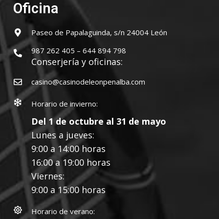
Oficina
Paseo de Papalaguinda, s/n 24004 León
987 262 405 – 644 894 798
Conserjería y oficinas:
casino@casinodeleonpenalba.com
Horario de invierno:
Del 1 de octubre al 31 de mayo
Lunes a jueves:
9:00 a 14:00 horas
16:00 a 19:00 horas
Viernes:
9:00 a 15:00 horas
Horario de verano: