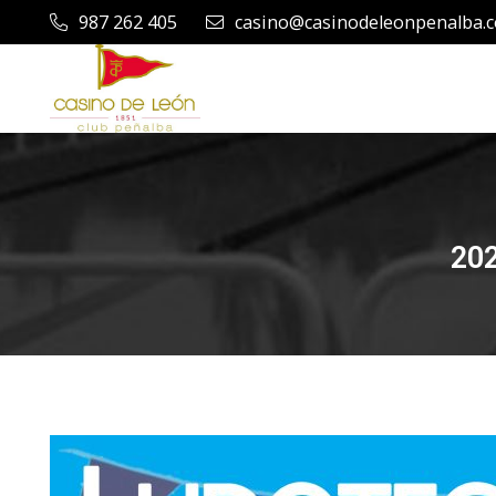
987 262 405
casino@casinodeleonpenalba.
20