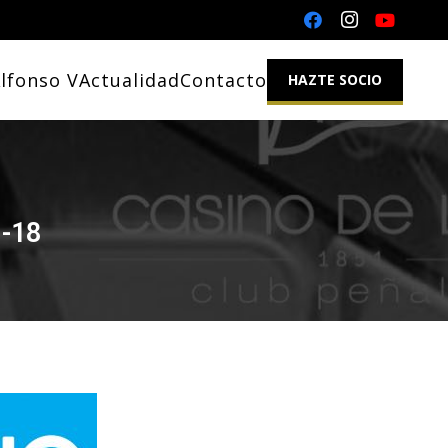
lfonso V
Actualidad
Contacto
HAZTE SOCIO
-18