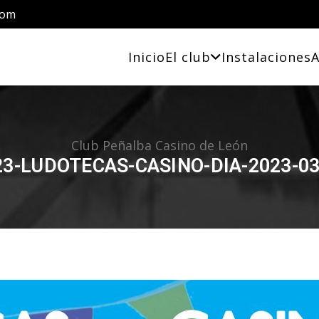
com
Inicio
El club
Instalaciones
A
Club Peñalba Casino de León
23-LUDOTECAS-CASINO-DIA-2023-03