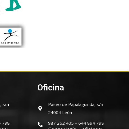
Oficina
, s/n
Paseo de Papalaguinda, s/n
24004 León
4 798
987 262 405 – 644 894 798