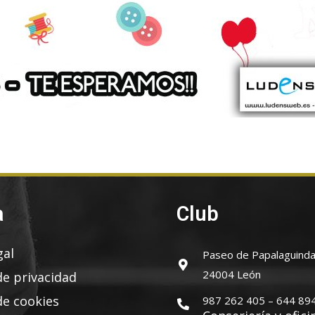
a
Club
gal
Paseo de Papalaguinda
24004 León
de privacidad
de cookies
987 262 405 – 644 89