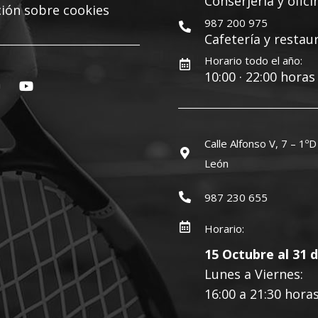
Conserjería y ofici
ión sobre cookies
987 200 975
Cafetería y restau
Horario todo el año:
10:00 · 22:00 horas
Calle Alfonso V, 7 – 1º
León
987 230 655
Horario:
15 Octubre al 31
Lunes a Viernes:
16:00 a 21:30 hora