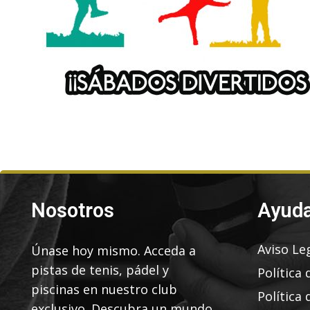
Nosotros
Ayud
Aviso Le
Únase hoy mismo. Acceda a
pistas de tenis, pádel y
Política 
piscinas en nuestro club
Política 
exclusivo. Descubra un mundo