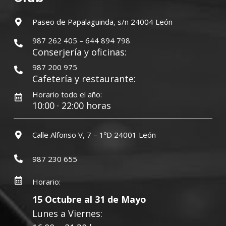
Paseo de Papalaguinda, s/n 24004 León
987 262 405 – 644 894 798
Conserjería y oficinas:
987 200 975
Cafetería y restaurante:
Horario todo el año:
10:00 · 22:00 horas
Calle Alfonso V, 7 – 1ºD 24001 León
987 230 655
Horario:
15 Octubre al 31 de Mayo
Lunes a Viernes: