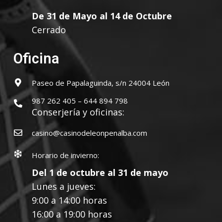
De 31 de Mayo al 14 de Octubre
Cerrado
Oficina
Paseo de Papalaguinda, s/n 24004 León
987 262 405 – 644 894 798
Conserjería y oficinas:
casino@casinodeleonpenalba.com
Horario de invierno:
Del 1 de octubre al 31 de mayo
Lunes a jueves:
9:00 a 14:00 horas
16:00 a 19:00 horas