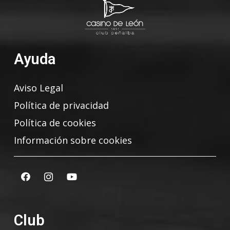
Ayuda
Aviso Legal
Política de privacidad
Política de cookies
Información sobre cookies
Club