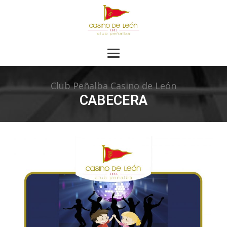
Club Peñalba Casino de León
CABECERA