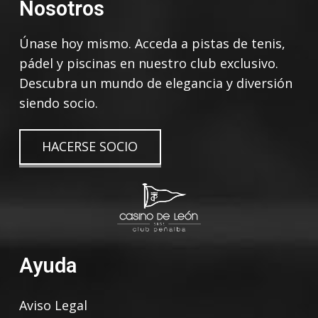
Nosotros
Únase hoy mismo. Acceda a pistas de tenis,
pádel y piscinas en nuestro club exclusivo.
Descubra un mundo de elegancia y diversión
siendo socio.
HACERSE SOCIO
Ayuda
Aviso Legal