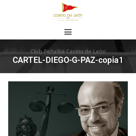
Club Peñalba Casino de León
CARTEL-DIEGO-G-PAZ-copia1