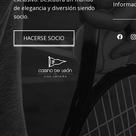
Informac
de elegancia y diversión siendo
socio.
HACERSE SOCIO