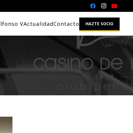
lfonso V
Actualidad
Contacto
HAZTE SOCIO