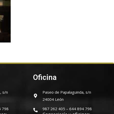
Oficina
, s/n
Paseo de Papalaguinda, s/n
24004 León
4 798
987 262 405 – 644 894 798