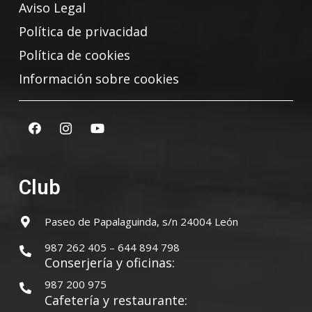
Aviso Legal
Política de privacidad
Política de cookies
Información sobre cookies
Club
Paseo de Papalaguinda, s/n 24004 León
987 262 405 – 644 894 798
Conserjería y oficinas:
987 200 975
Cafetería y restaurante: