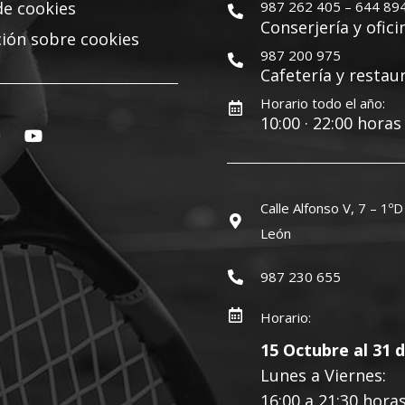
de cookies
987 262 405 – 644 89
Conserjería y ofici
ión sobre cookies
987 200 975
Cafetería y restau
Horario todo el año:
10:00 · 22:00 horas
Calle Alfonso V, 7 – 1º
León
987 230 655
Horario:
15 Octubre al 31
Lunes a Viernes:
16:00 a 21:30 hora