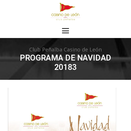
Club Peñalba Casino de León
PROGRAMA DE NAVIDAD
20183