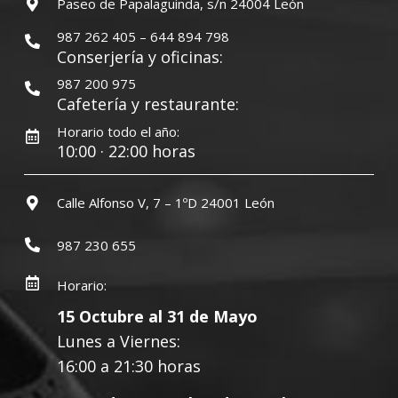
Paseo de Papalaguinda, s/n 24004 León
987 262 405 – 644 894 798
Conserjería y oficinas:
987 200 975
Cafetería y restaurante:
Horario todo el año:
10:00 · 22:00 horas
Calle Alfonso V, 7 – 1ºD 24001 León
987 230 655
Horario:
15 Octubre al 31 de Mayo
Lunes a Viernes:
16:00 a 21:30 horas