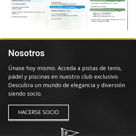
Nosotros
Únase hoy mismo. Acceda a pistas de tenis,
pádel y piscinas en nuestro club exclusivo.
Descubra un mundo de elegancia y diversión
siendo socio.
HACERSE SOCIO