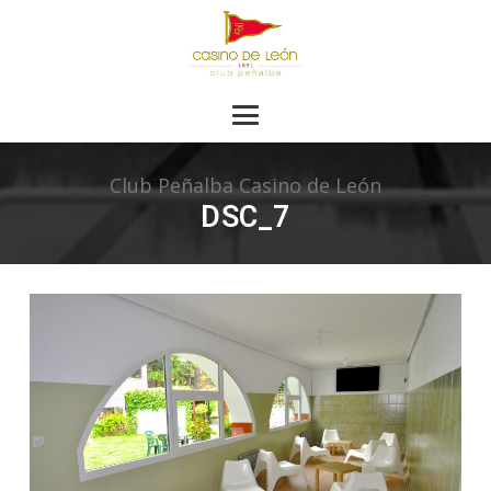
Club Peñalba Casino de León
DSC_7