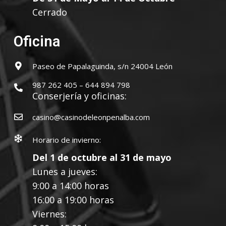
Cerrado
Oficina
Paseo de Papalaguinda, s/n 24004 León
987 262 405 – 644 894 798
Conserjería y oficinas:
casino@casinodeleonpenalba.com
Horario de invierno:
Del 1 de octubre al 31 de mayo
Lunes a jueves:
9:00 a 14:00 horas
16:00 a 19:00 horas
Viernes: