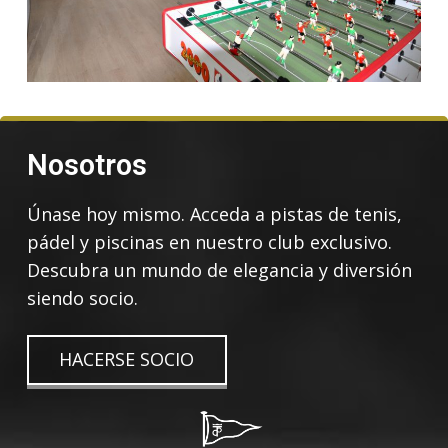
Nosotros
Únase hoy mismo. Acceda a pistas de tenis,
pádel y piscinas en nuestro club exclusivo.
Descubra un mundo de elegancia y diversión
siendo socio.
HACERSE SOCIO