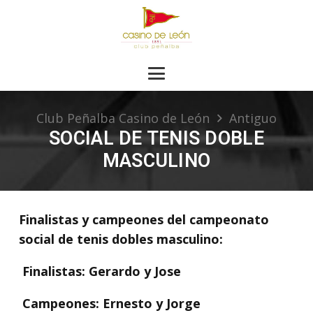
Club Peñalba Casino de León
Antiguo
SOCIAL DE TENIS DOBLE
MASCULINO
Finalistas y campeones del campeonato
social de tenis dobles masculino:
Finalistas: Gerardo y Jose
Campeones: Ernesto y Jorge