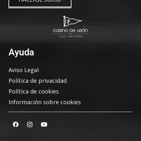
Ayuda
Aviso Legal
Política de privacidad
Política de cookies
Información sobre cookies