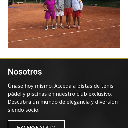
Nosotros
Únase hoy mismo. Acceda a pistas de tenis,
pádel y piscinas en nuestro club exclusivo.
Descubra un mundo de elegancia y diversión
siendo socio.
HACERSE SOCIO