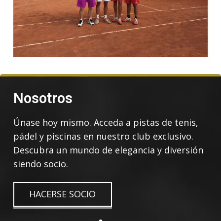
Nosotros
Únase hoy mismo. Acceda a pistas de tenis,
pádel y piscinas en nuestro club exclusivo.
Descubra un mundo de elegancia y diversión
siendo socio.
HACERSE SOCIO