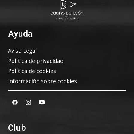
Ayuda
Aviso Legal
Política de privacidad
Política de cookies
Información sobre cookies
Club