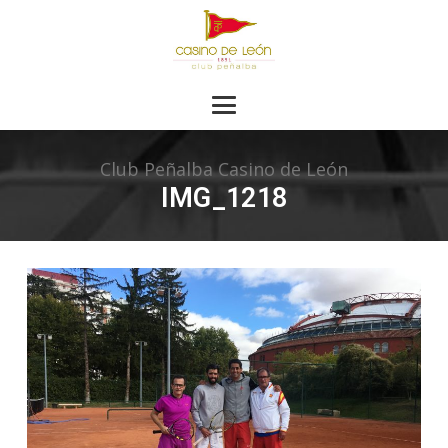
Club Peñalba Casino de León
IMG_1218