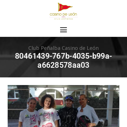
Club Peñalba Casino de León
80461439-767b-4035-b99a-
a6628578aa03