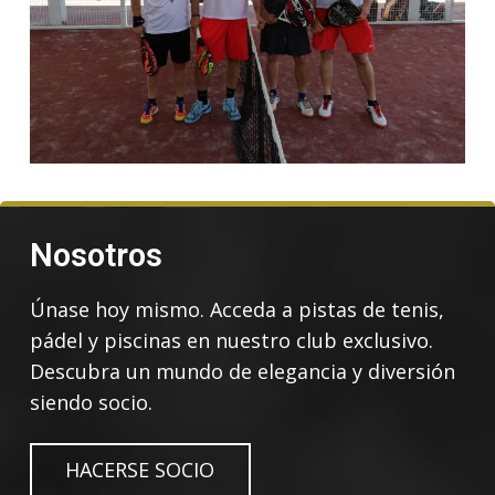
Nosotros
Únase hoy mismo. Acceda a pistas de tenis,
pádel y piscinas en nuestro club exclusivo.
Descubra un mundo de elegancia y diversión
siendo socio.
HACERSE SOCIO