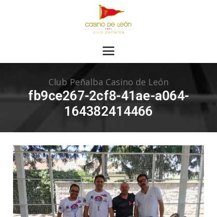
Club Peñalba Casino de León
fb9ce267-2cf8-41ae-a064-
164382414466