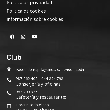
Política de privacidad
Política de cookies
Información sobre cookies
Club
Paseo de Papalaguinda, s/n 24004 León
987 262 405 – 644 894 798
Conserjería y oficinas:
987 200 975
Cafetería y restaurante:
Horario todo el año: