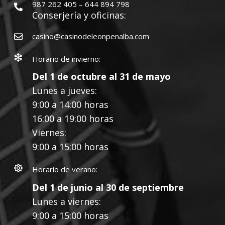
987 262 405 – 644 894 798
Conserjería y oficinas:
casino@casinodeleonpenalba.com
Horario de invierno:
Del 1 de octubre al 31 de mayo
Lunes a jueves:
9:00 a 14:00 horas
16:00 a 19:00 horas
Viernes:
9:00 a 15:00 horas
Horario de verano:
Del 1 de junio al 30 de septiembre
Lunes a viernes:
9:00 a 15:00 horas