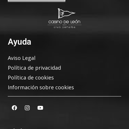
Ayuda
Aviso Legal
Política de privacidad
Política de cookies
Información sobre cookies